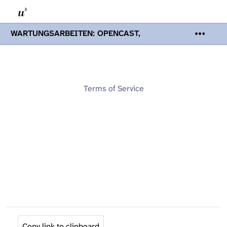
WARTUNGSARBEITEN: OPENCAST,
PODCASTS & TOBIRA
Mi 19. August
2026 08:00 - 16:00 Uhr | Aufgrund von
Wartungsarbeiten an den Opencast-
Servern werden Ihnen Podcasts,
Opencast-Videos und Tobira nicht zur
Terms of Service
Verfügung stehen. Kontakt:
www.podcast.unibe.ch
Copy link to clipboard