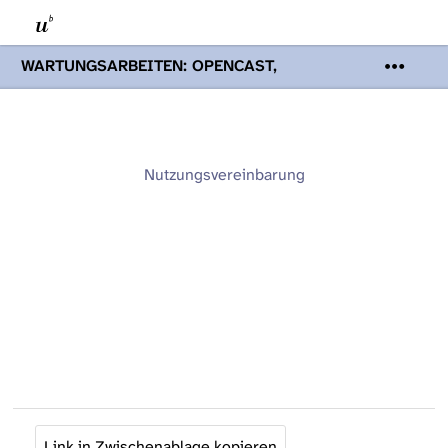
WARTUNGSARBEITEN: OPENCAST,
PODCASTS & TOBIRA
Mi 19. August
2026 08:00 - 16:00 Uhr | Aufgrund von
Wartungsarbeiten an den Opencast-
Servern werden Ihnen Podcasts,
Opencast-Videos und Tobira nicht zur
Nutzungsvereinbarung
Verfügung stehen. Kontakt:
www.podcast.unibe.ch
Link in Zwischenablage kopieren