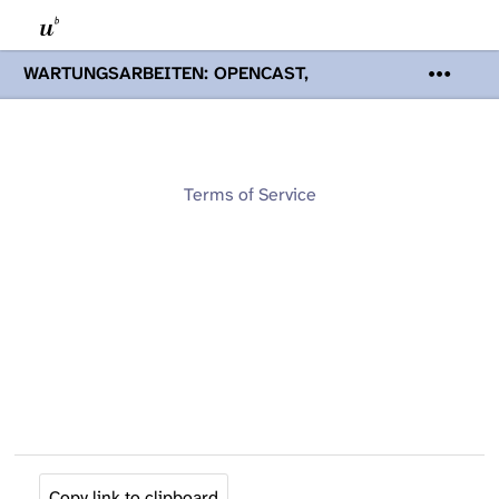
WARTUNGSARBEITEN: OPENCAST,
PODCASTS & TOBIRA
Mi 19. August
2026 08:00 - 16:00 Uhr | Aufgrund von
Wartungsarbeiten an den Opencast-
Servern werden Ihnen Podcasts,
Opencast-Videos und Tobira nicht zur
Terms of Service
Verfügung stehen. Kontakt:
www.podcast.unibe.ch
Copy link to clipboard