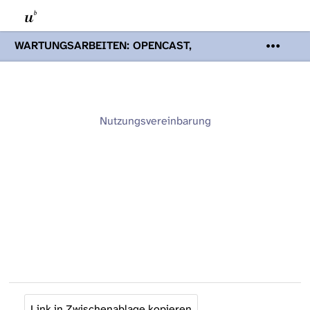
WARTUNGSARBEITEN: OPENCAST,
PODCASTS & TOBIRA
Mi 19. August
2026 08:00 - 16:00 Uhr | Aufgrund von
Wartungsarbeiten an den Opencast-
Servern werden Ihnen Podcasts,
Opencast-Videos und Tobira nicht zur
Nutzungsvereinbarung
Verfügung stehen. Kontakt:
www.podcast.unibe.ch
Link in Zwischenablage kopieren