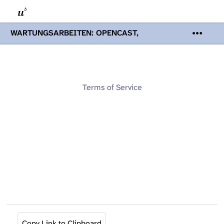
WARTUNGSARBEITEN: OPENCAST,
PODCASTS & TOBIRA
Mi 19. August
2026 08:00 - 16:00 Uhr | Aufgrund von
Wartungsarbeiten an den Opencast-
Servern werden Ihnen Podcasts,
Opencast-Videos und Tobira nicht zur
Terms of Service
Verfügung stehen. Kontakt:
www.podcast.unibe.ch
Copy Link to Clipboard