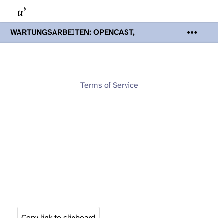
WARTUNGSARBEITEN: OPENCAST,
PODCASTS & TOBIRA
Mi 19. August
2026 08:00 - 16:00 Uhr | Aufgrund von
Wartungsarbeiten an den Opencast-
Servern werden Ihnen Podcasts,
Opencast-Videos und Tobira nicht zur
Terms of Service
Verfügung stehen. Kontakt:
www.podcast.unibe.ch
Copy link to clipboard