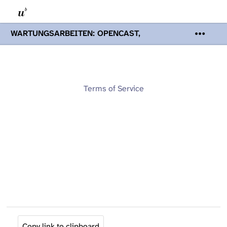
WARTUNGSARBEITEN: OPENCAST,
PODCASTS & TOBIRA
Mi 19. August
2026 08:00 - 16:00 Uhr | Aufgrund von
Wartungsarbeiten an den Opencast-
Servern werden Ihnen Podcasts,
Opencast-Videos und Tobira nicht zur
Terms of Service
Verfügung stehen. Kontakt:
www.podcast.unibe.ch
Copy link to clipboard