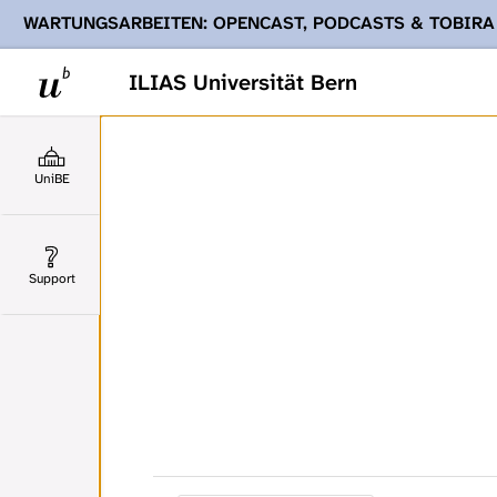
WARTUNGSARBEITEN: OPENCAST, PODCASTS & TOBIRA
Ihnen Podcasts, Opencast-Videos und Tobira nicht zur Verf
ILIAS Universität Bern
UniBE
Support