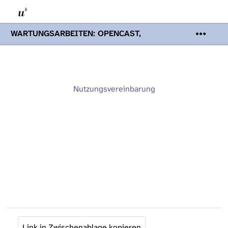
WARTUNGSARBEITEN: OPENCAST,
PODCASTS & TOBIRA
Mi 19. August
2026 08:00 - 16:00 Uhr | Aufgrund von
Wartungsarbeiten an den Opencast-
Servern werden Ihnen Podcasts,
Opencast-Videos und Tobira nicht zur
Nutzungsvereinbarung
Verfügung stehen. Kontakt:
www.podcast.unibe.ch
Link in Zwischenablage kopieren