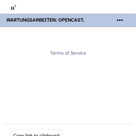
WARTUNGSARBEITEN: OPENCAST,
PODCASTS & TOBIRA
Mi 19. August
2026 08:00 - 16:00 Uhr | Aufgrund von
Wartungsarbeiten an den Opencast-
Servern werden Ihnen Podcasts,
Opencast-Videos und Tobira nicht zur
Terms of Service
Verfügung stehen. Kontakt:
www.podcast.unibe.ch
Copy link to clipboard