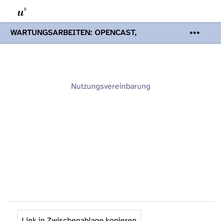
WARTUNGSARBEITEN: OPENCAST,
PODCASTS & TOBIRA
Mi 19. August
2026 08:00 - 16:00 Uhr | Aufgrund von
Wartungsarbeiten an den Opencast-
Servern werden Ihnen Podcasts,
Opencast-Videos und Tobira nicht zur
Nutzungsvereinbarung
Verfügung stehen. Kontakt:
www.podcast.unibe.ch
Link in Zwischenablage kopieren