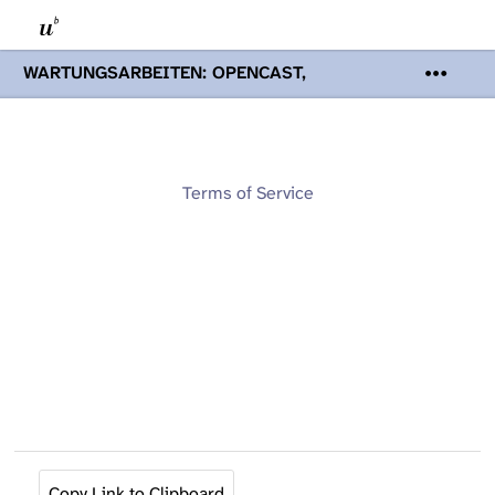
WARTUNGSARBEITEN: OPENCAST,
PODCASTS & TOBIRA
Mi 19. August
2026 08:00 - 16:00 Uhr | Aufgrund von
Wartungsarbeiten an den Opencast-
Servern werden Ihnen Podcasts,
Opencast-Videos und Tobira nicht zur
Terms of Service
Verfügung stehen. Kontakt:
www.podcast.unibe.ch
Copy Link to Clipboard