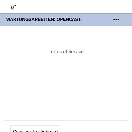
WARTUNGSARBEITEN: OPENCAST,
PODCASTS & TOBIRA
Mi 19. August
2026 08:00 - 16:00 Uhr | Aufgrund von
Wartungsarbeiten an den Opencast-
Servern werden Ihnen Podcasts,
Opencast-Videos und Tobira nicht zur
Terms of Service
Verfügung stehen. Kontakt:
www.podcast.unibe.ch
Copy link to clipboard