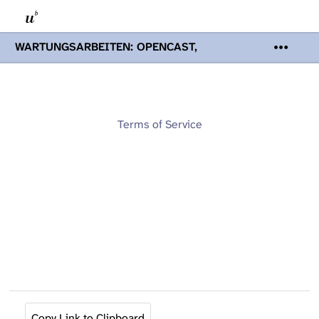
WARTUNGSARBEITEN: OPENCAST,
PODCASTS & TOBIRA
Mi 19. August
2026 08:00 - 16:00 Uhr | Aufgrund von
Wartungsarbeiten an den Opencast-
Servern werden Ihnen Podcasts,
Opencast-Videos und Tobira nicht zur
Terms of Service
Verfügung stehen. Kontakt:
www.podcast.unibe.ch
Copy Link to Clipboard