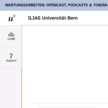
WARTUNGSARBEITEN: OPENCAST, PODCASTS & TOBIRA
Ihnen Podcasts, Opencast-Videos und Tobira nicht zur Verf
ILIAS Universität Bern
UniBE
Support