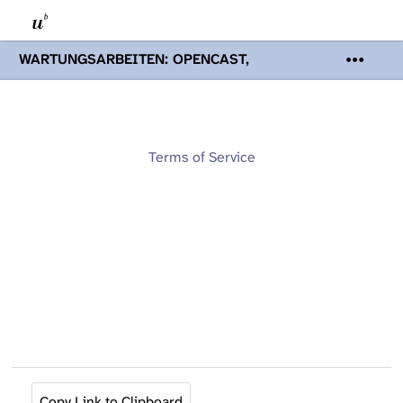
WARTUNGSARBEITEN: OPENCAST,
PODCASTS & TOBIRA
Mi 19. August
2026 08:00 - 16:00 Uhr | Aufgrund von
Wartungsarbeiten an den Opencast-
Servern werden Ihnen Podcasts,
Opencast-Videos und Tobira nicht zur
Terms of Service
Verfügung stehen. Kontakt:
www.podcast.unibe.ch
Copy Link to Clipboard