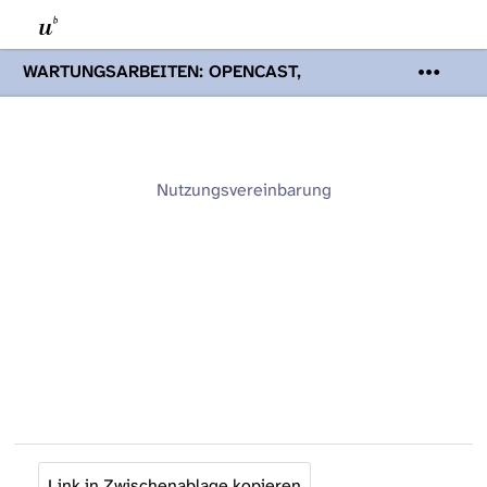
WARTUNGSARBEITEN: OPENCAST,
PODCASTS & TOBIRA
Mi 19. August
2026 08:00 - 16:00 Uhr | Aufgrund von
Wartungsarbeiten an den Opencast-
Servern werden Ihnen Podcasts,
Opencast-Videos und Tobira nicht zur
Nutzungsvereinbarung
Verfügung stehen. Kontakt:
www.podcast.unibe.ch
Link in Zwischenablage kopieren