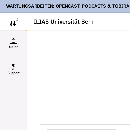
WARTUNGSARBEITEN: OPENCAST, PODCASTS & TOBIRA
Ihnen Podcasts, Opencast-Videos und Tobira nicht zur Verf
ILIAS Universität Bern
UniBE
Support