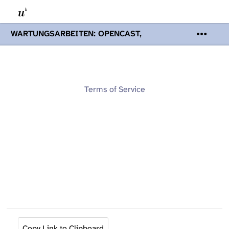
WARTUNGSARBEITEN: OPENCAST,
PODCASTS & TOBIRA
Mi 19. August
2026 08:00 - 16:00 Uhr | Aufgrund von
Wartungsarbeiten an den Opencast-
Servern werden Ihnen Podcasts,
Opencast-Videos und Tobira nicht zur
Terms of Service
Verfügung stehen. Kontakt:
www.podcast.unibe.ch
Copy Link to Clipboard