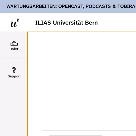
WARTUNGSARBEITEN: OPENCAST, PODCASTS & TOBIRA
Ihnen Podcasts, Opencast-Videos und Tobira nicht zur Verf
ILIAS Universität Bern
UniBE
Support