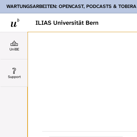
WARTUNGSARBEITEN: OPENCAST, PODCASTS & TOBIRA
Ihnen Podcasts, Opencast-Videos und Tobira nicht zur Verf
ILIAS Universität Bern
UniBE
Support