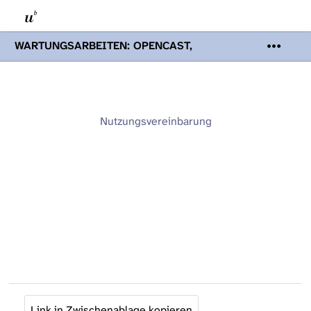
WARTUNGSARBEITEN: OPENCAST,
PODCASTS & TOBIRA
Mi 19. August
2026 08:00 - 16:00 Uhr | Aufgrund von
Wartungsarbeiten an den Opencast-
Servern werden Ihnen Podcasts,
Opencast-Videos und Tobira nicht zur
Nutzungsvereinbarung
Verfügung stehen. Kontakt:
www.podcast.unibe.ch
Link in Zwischenablage kopieren