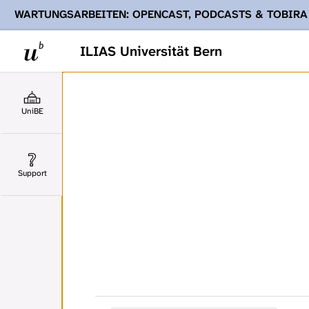
WARTUNGSARBEITEN: OPENCAST, PODCASTS & TOBIRA
Ihnen Podcasts, Opencast-Videos und Tobira nicht zur Verf
ILIAS Universität Bern
UniBE
Support