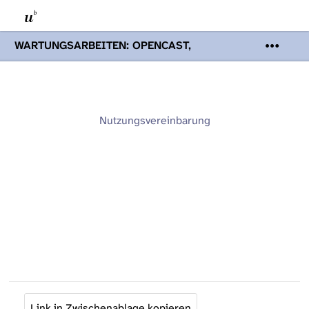
WARTUNGSARBEITEN: OPENCAST,
PODCASTS & TOBIRA
Mi 19. August
2026 08:00 - 16:00 Uhr | Aufgrund von
Wartungsarbeiten an den Opencast-
Servern werden Ihnen Podcasts,
Opencast-Videos und Tobira nicht zur
Nutzungsvereinbarung
Verfügung stehen. Kontakt:
www.podcast.unibe.ch
Link in Zwischenablage kopieren