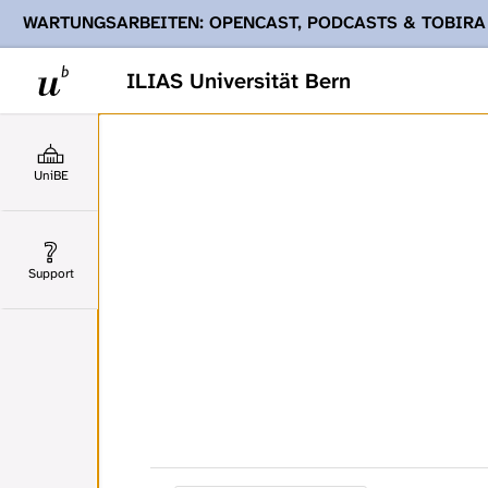
WARTUNGSARBEITEN: OPENCAST, PODCASTS & TOBIRA
Ihnen Podcasts, Opencast-Videos und Tobira nicht zur Verf
ILIAS Universität Bern
UniBE
Support