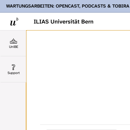
WARTUNGSARBEITEN: OPENCAST, PODCASTS & TOBIRA
Ihnen Podcasts, Opencast-Videos und Tobira nicht zur Verf
ILIAS Universität Bern
UniBE
Support