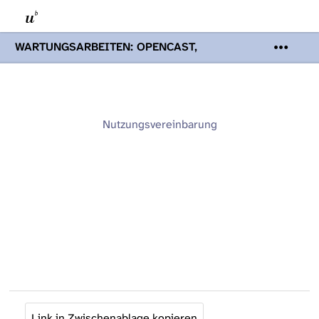
WARTUNGSARBEITEN: OPENCAST,
PODCASTS & TOBIRA
Mi 19. August
2026 08:00 - 16:00 Uhr | Aufgrund von
Wartungsarbeiten an den Opencast-
Servern werden Ihnen Podcasts,
Opencast-Videos und Tobira nicht zur
Nutzungsvereinbarung
Verfügung stehen. Kontakt:
www.podcast.unibe.ch
Link in Zwischenablage kopieren