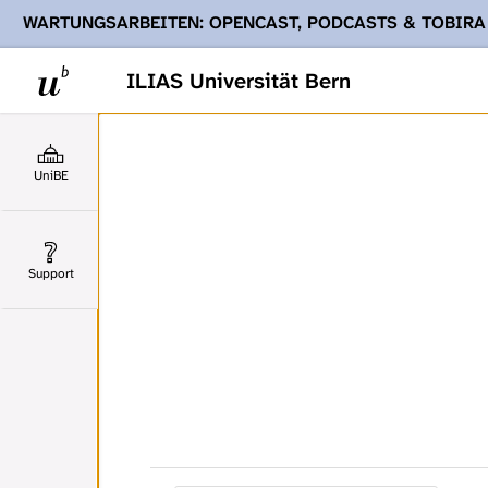
WARTUNGSARBEITEN: OPENCAST, PODCASTS & TOBIRA
Ihnen Podcasts, Opencast-Videos und Tobira nicht zur Verf
ILIAS Universität Bern
UniBE
Support