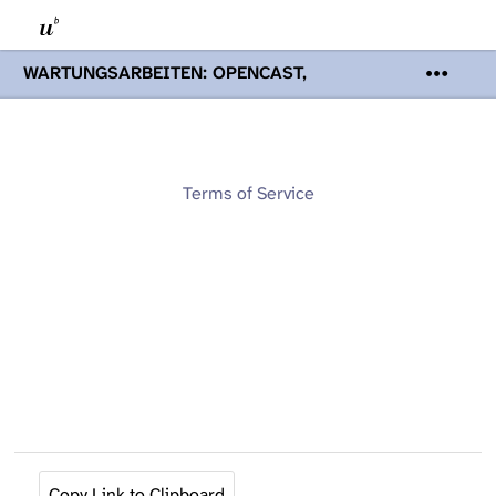
WARTUNGSARBEITEN: OPENCAST,
PODCASTS & TOBIRA
Mi 19. August
2026 08:00 - 16:00 Uhr | Aufgrund von
Wartungsarbeiten an den Opencast-
Servern werden Ihnen Podcasts,
Opencast-Videos und Tobira nicht zur
Terms of Service
Verfügung stehen. Kontakt:
www.podcast.unibe.ch
Copy Link to Clipboard