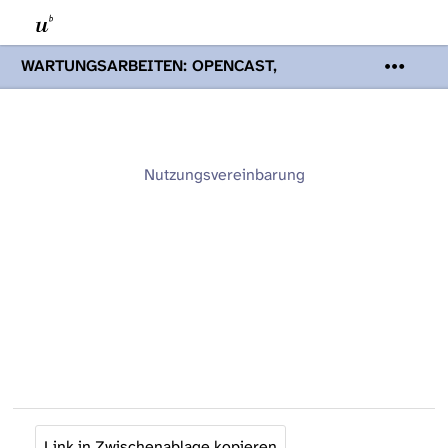
WARTUNGSARBEITEN: OPENCAST,
PODCASTS & TOBIRA
Mi 19. August
2026 08:00 - 16:00 Uhr | Aufgrund von
Wartungsarbeiten an den Opencast-
Servern werden Ihnen Podcasts,
Opencast-Videos und Tobira nicht zur
Nutzungsvereinbarung
Verfügung stehen. Kontakt:
www.podcast.unibe.ch
Link in Zwischenablage kopieren