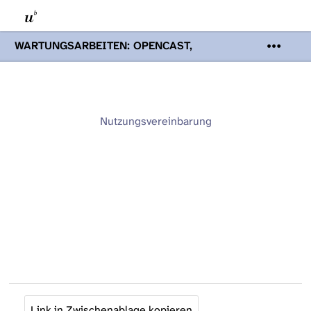
WARTUNGSARBEITEN: OPENCAST,
PODCASTS & TOBIRA
Mi 19. August
2026 08:00 - 16:00 Uhr | Aufgrund von
Wartungsarbeiten an den Opencast-
Servern werden Ihnen Podcasts,
Opencast-Videos und Tobira nicht zur
Nutzungsvereinbarung
Verfügung stehen. Kontakt:
www.podcast.unibe.ch
Link in Zwischenablage kopieren