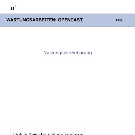
WARTUNGSARBEITEN: OPENCAST,
PODCASTS & TOBIRA
Mi 19. August
2026 08:00 - 16:00 Uhr | Aufgrund von
Wartungsarbeiten an den Opencast-
Servern werden Ihnen Podcasts,
Opencast-Videos und Tobira nicht zur
Nutzungsvereinbarung
Verfügung stehen. Kontakt:
www.podcast.unibe.ch
Link in Zwischenablage kopieren