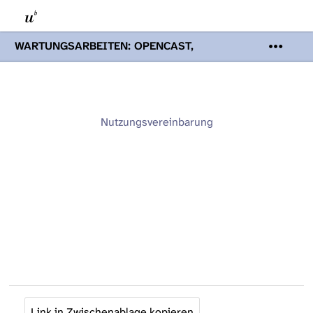
WARTUNGSARBEITEN: OPENCAST,
PODCASTS & TOBIRA
Mi 19. August
2026 08:00 - 16:00 Uhr | Aufgrund von
Wartungsarbeiten an den Opencast-
Servern werden Ihnen Podcasts,
Opencast-Videos und Tobira nicht zur
Nutzungsvereinbarung
Verfügung stehen. Kontakt:
www.podcast.unibe.ch
Link in Zwischenablage kopieren