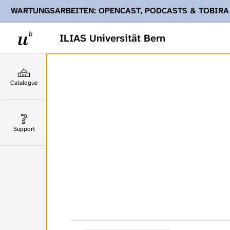
WARTUNGSARBEITEN: OPENCAST, PODCASTS & TOBIRA
Ihnen Podcasts, Opencast-Videos und Tobira nicht zur Verf
ILIAS Universität Bern
Catalogue
Support