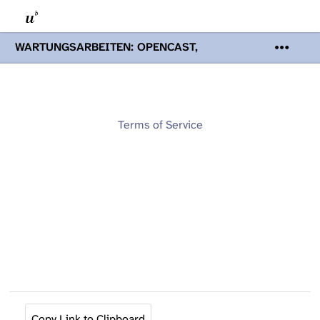
WARTUNGSARBEITEN: OPENCAST,
PODCASTS & TOBIRA
Mi 19. August
2026 08:00 - 16:00 Uhr | Aufgrund von
Wartungsarbeiten an den Opencast-
Servern werden Ihnen Podcasts,
Opencast-Videos und Tobira nicht zur
Terms of Service
Verfügung stehen. Kontakt:
www.podcast.unibe.ch
Copy Link to Clipboard