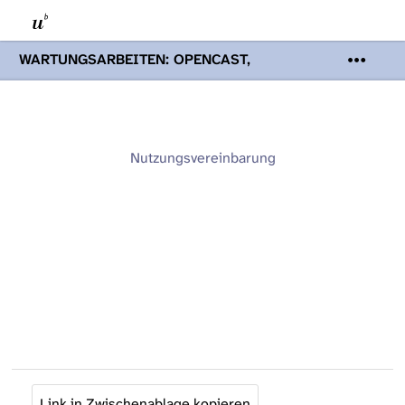
WARTUNGSARBEITEN: OPENCAST,
PODCASTS & TOBIRA
Mi 19. August
2026 08:00 - 16:00 Uhr | Aufgrund von
Wartungsarbeiten an den Opencast-
Servern werden Ihnen Podcasts,
Opencast-Videos und Tobira nicht zur
Nutzungsvereinbarung
Verfügung stehen. Kontakt:
www.podcast.unibe.ch
Link in Zwischenablage kopieren