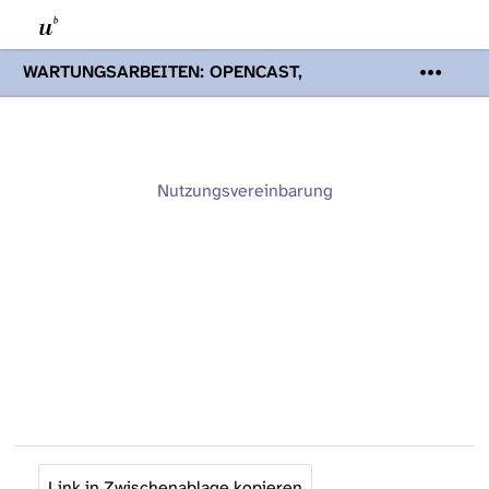
WARTUNGSARBEITEN: OPENCAST,
PODCASTS & TOBIRA
Mi 19. August
2026 08:00 - 16:00 Uhr | Aufgrund von
Wartungsarbeiten an den Opencast-
Servern werden Ihnen Podcasts,
Opencast-Videos und Tobira nicht zur
Nutzungsvereinbarung
Verfügung stehen. Kontakt:
www.podcast.unibe.ch
Link in Zwischenablage kopieren