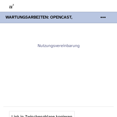
WARTUNGSARBEITEN: OPENCAST,
PODCASTS & TOBIRA
Mi 19. August
2026 08:00 - 16:00 Uhr | Aufgrund von
Wartungsarbeiten an den Opencast-
Servern werden Ihnen Podcasts,
Opencast-Videos und Tobira nicht zur
Nutzungsvereinbarung
Verfügung stehen. Kontakt:
www.podcast.unibe.ch
Link in Zwischenablage kopieren