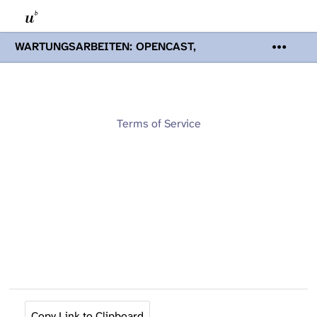
WARTUNGSARBEITEN: OPENCAST,
PODCASTS & TOBIRA
Mi 19. August
2026 08:00 - 16:00 Uhr | Aufgrund von
Wartungsarbeiten an den Opencast-
Servern werden Ihnen Podcasts,
Opencast-Videos und Tobira nicht zur
Terms of Service
Verfügung stehen. Kontakt:
www.podcast.unibe.ch
Copy Link to Clipboard