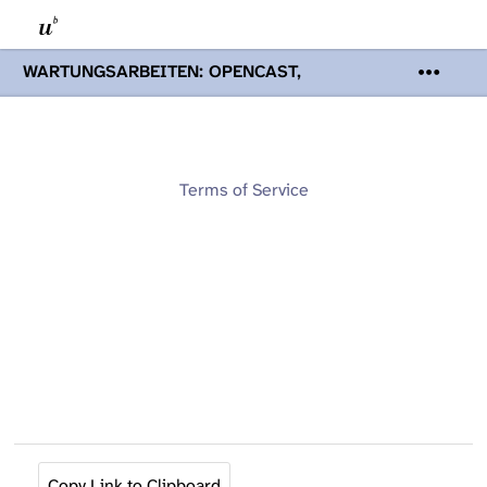
WARTUNGSARBEITEN: OPENCAST,
PODCASTS & TOBIRA
Mi 19. August
2026 08:00 - 16:00 Uhr | Aufgrund von
Wartungsarbeiten an den Opencast-
Servern werden Ihnen Podcasts,
Opencast-Videos und Tobira nicht zur
Terms of Service
Verfügung stehen. Kontakt:
www.podcast.unibe.ch
Copy Link to Clipboard