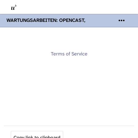
WARTUNGSARBEITEN: OPENCAST,
PODCASTS & TOBIRA
Mi 19. August
2026 08:00 - 16:00 Uhr | Aufgrund von
Wartungsarbeiten an den Opencast-
Servern werden Ihnen Podcasts,
Opencast-Videos und Tobira nicht zur
Terms of Service
Verfügung stehen. Kontakt:
www.podcast.unibe.ch
Copy link to clipboard